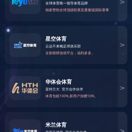
企业业绩
市政工程业绩
公路工程业绩
电力工程业绩
水利工程业绩
房建工程业绩
业绩展示
开云体育

开云体育
开云体育
业内动态
联系我们

联系我们