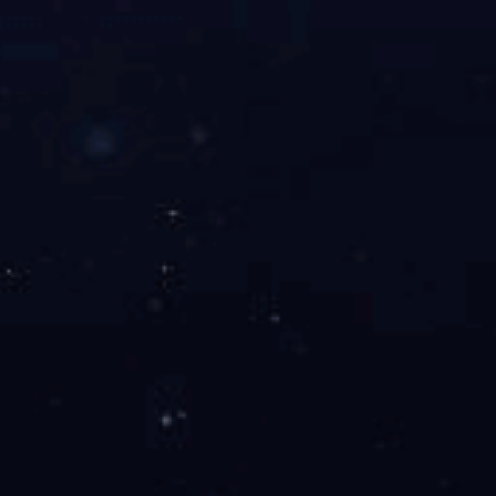
姓名：
性别：
男
女
手机：
电话：
传真：
邮箱：
地址：
邮编：
*
验证码：
提交