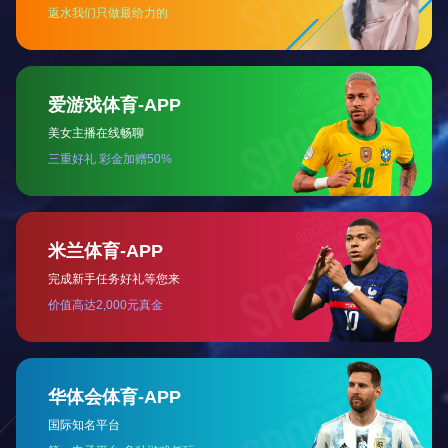
在线留言
我们可以根据您的需求为您推荐合适的解决方案，请您填写以下表
格，我们会及时联系您！
留言应用名称：
客户留言
描述：
*
留言内容：
姓名：
性别：
男
女
手机：
电话：