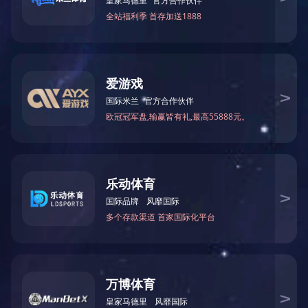
联系方式
客户留言
开云体育-开云(中国)一站式服务官方网站
公司简介
荣誉资质
企业资质
企业专利
企业荣誉
企业业绩
市政工程业绩
公路工程业绩
电力工程业绩
水利工程业
绩
房建工程业绩
业绩展示
开云体育
开云体育
业内动态
联系我们
联系方式
客户留言

开云体育-开云(中国)一站式服务官方网站