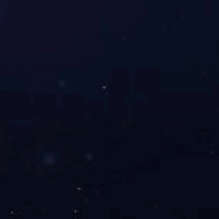
联系方式
留言应用名称：
客户留言
描述：
*
留言内容：
姓名：
性别：
男
女
手机：
电话：
传真：
邮箱：