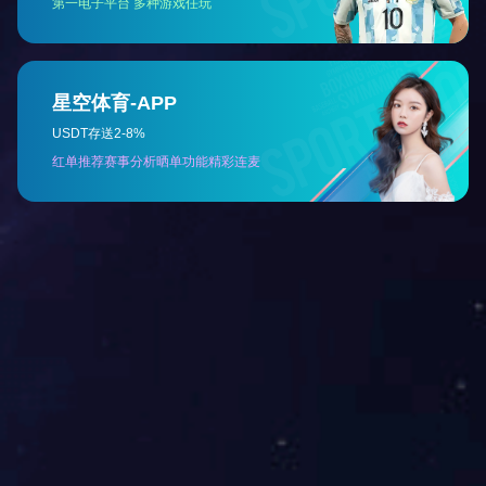
CONTACT INFORMATION
联系方式
福建省龙岩市新罗区东肖镇龙腾南路14号珠江大厦7层701室
0597-2336139
382955834@qq.com
WEBSITE QR CODE
网站二维码
扫一扫进入网站
微信公众号
扫一扫关注微信公众号
ONLINE MESSAGE