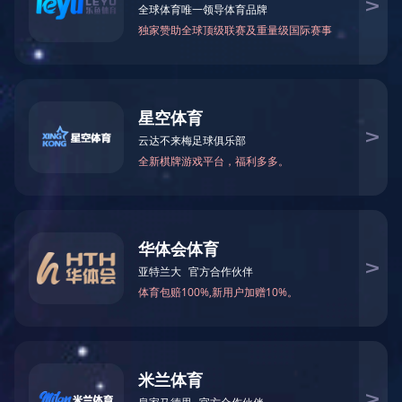
企业业绩
市政工程业绩
公路工程业绩
电力工程业绩
水利工程业绩
房建工程业绩
业绩展示
开云体育

开云体育
开云体育
业内动态
联系我们

联系我们