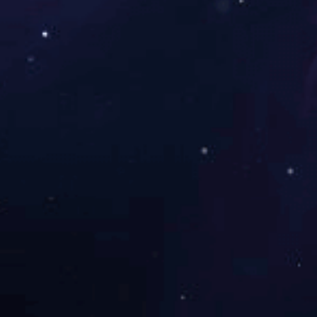
网站二维码
扫一扫进入网站
微信公众号
扫一扫关注微信公众号
ONLINE MESSAGE
联系方式
留言应用名称：
客户留言
描述：
*
留言内容：
姓名：